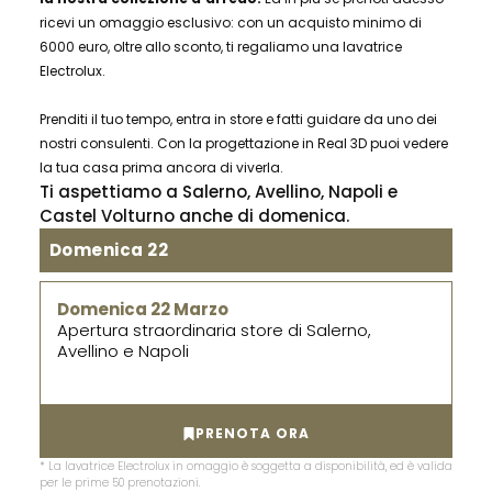
ricevi un omaggio esclusivo: con un acquisto minimo di
6000 euro, oltre allo sconto, ti regaliamo una lavatrice
Electrolux.
Prenditi il tuo tempo, entra in store e fatti guidare da uno dei
nostri consulenti. Con la progettazione in Real 3D puoi vedere
la tua casa prima ancora di viverla.
Ti aspettiamo a Salerno, Avellino, Napoli e
Castel Volturno anche di domenica.
Domenica 22
Domenica 22 Marzo
Apertura straordinaria store di Salerno,
Avellino e Napoli
PRENOTA ORA
* La lavatrice Electrolux in omaggio è soggetta a disponibilità, ed è valida
per le prime 50 prenotazioni.