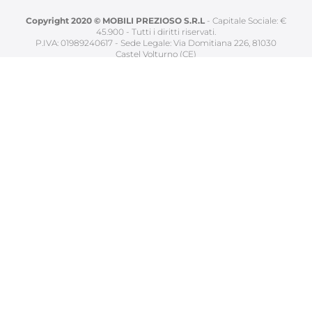
Copyright 2020 © MOBILI PREZIOSO S.R.L
- Capitale Sociale: €
45.900 - Tutti i diritti riservati.
P.IVA: 01989240617 - Sede Legale: Via Domitiana 226, 81030
Castel Volturno (CE)
Servizio Clienti
Lavora con Noi
Norme sulla Privacy
Utilizzo dei cookies
Area Riservata