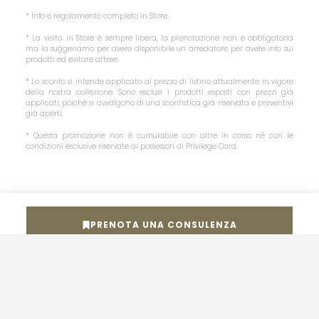
* Info e regolamento completo in Store.
* La visita in Store è sempre libera, la prenotazione non è obbligatoria
ma la suggeriamo per avere disponibile un arredatore per avere info sui
prodotti ed evitare attese.
* Lo sconto si intende applicato al prezzo di listino attualmente in vigore
della nostra collezione. Sono esclusi i prodotti esposti con prezzi già
applicati, poiché si avvalgono di una scontistica già riservata e preventivi
già aperti.
* Questa promozione non è cumulabile con altre in corso né con le
condizioni esclusive riservate ai possessori di Privilege Card.
PRENOTA UNA CONSULENZA