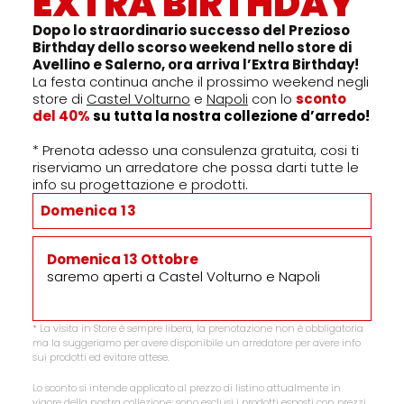
EXTRA BIRTHDAY
Dopo lo straordinario successo del Prezioso
Birthday dello scorso weekend nello store di
Avellino e Salerno, ora arriva l’Extra Birthday!
La festa continua anche il prossimo weekend negli
store di
Castel Volturno
e
Napoli
con lo
sconto
del
40%
su tutta la nostra collezione d’arredo!
* Prenota adesso una consulenza gratuita, cosi ti
riserviamo un arredatore che possa darti tutte le
info su progettazione e prodotti.
Domenica 13
Domenica 13 Ottobre
saremo aperti a Castel Volturno e Napoli
* La visita in Store è sempre libera, la prenotazione non è obbligatoria
ma la suggeriamo per avere disponibile un arredatore per avere info
sui prodotti ed evitare attese.
Lo sconto si intende applicato al prezzo di listino attualmente in
vigore della nostra collezione; sono esclusi i prodotti esposti con prezzi