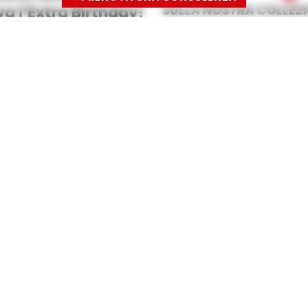
SULLA NOSTRA COLLEZ
va l’Extra Birthday!
imo weekend negli store di
conto
del
40%
su tutta la
gratuita, cosi ti
a darti tutte le info su
3 Ottobre
i a Castel Volturno e
renotazione non è obbligatoria
un arredatore per avere info sui
i listino attualmente in vigore
odotti esposti con prezzi già