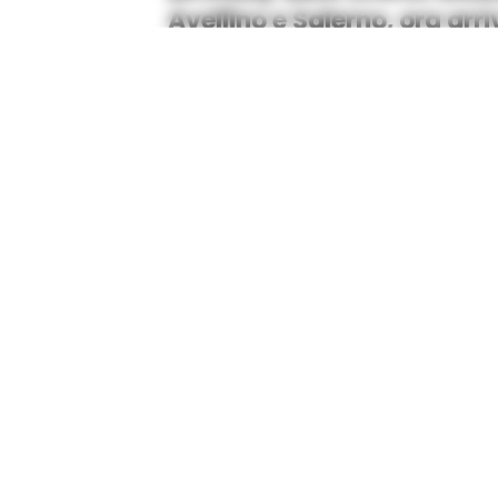
Avellino e Salerno, ora arri
La festa continua anche il pross
Castel Volturno
e
Napoli
con lo
s
nostra collezione d’arredo!
* Prenota adesso una consulenza 
riserviamo un arredatore che poss
progettazione e prodotti.
Domenica 1
Domenica 13
saremo apert
Napoli
* La visita in Store è sempre libera, la p
ma la suggeriamo per avere disponibile 
prodotti ed evitare attese.
Lo sconto si intende applicato al prezzo d
della nostra collezione; sono esclusi i pr