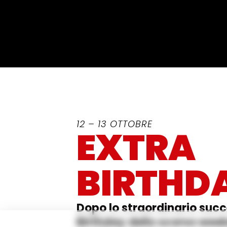
12 – 13 OTTOBRE
EXTRA
BIRTHD
Dopo lo straordinario succ
Birthday dello scorso week