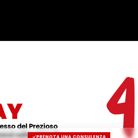
AY
esso del Prezioso
end nello store di
PRENOTA UNA CONSULENZA