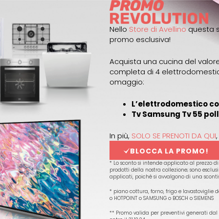
Nello
Store di Avellino
questa s
promo esclusiva!
Acquista una cucina del valor
completa di 4 elettrodomestici*
omaggio:
L’elettrodomestico co
Tv Samsung Tv 55 poll
In più,
SOLO SE PRENOTI DA QUI
,
BLOCCA LA PROMO!
* Lo sconto si intende applicato al prezzo di
prodotti della nostra collezione; sono esclusi
applicati, poiché si avvalgono di una scontis
* piano cottura, forno, frigo e lavastovigli
o HOTPOINT o SAMSUNG o BOSCH o SIEMENS
** Promo valida per preventivi generati dal