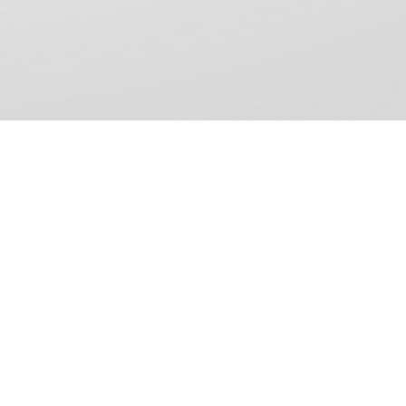
riservati.
E)
Area Riservata