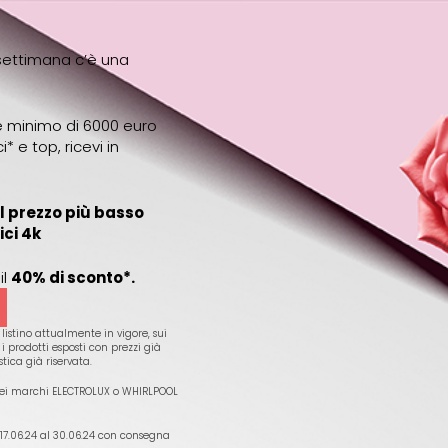
ettimana c’è una
e minimo di 6000 euro
 e top, ricevi in
l prezzo più basso
ici 4k
 il
40% di sconto*.
 listino attualmente in vigore, sui
 i prodotti esposti con prezzi già
tica già riservata.
e dei marchi ELECTROLUX o WHIRLPOOL
 17.06.24 al 30.06.24 con consegna